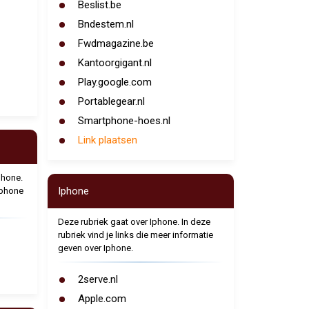
Beslist.be
Bndestem.nl
Fwdmagazine.be
Kantoorgigant.nl
Play.google.com
Portablegear.nl
Smartphone-hoes.nl
Link plaatsen
phone.
Iphone
tphone
Deze rubriek gaat over Iphone. In deze
rubriek vind je links die meer informatie
geven over Iphone.
2serve.nl
Apple.com