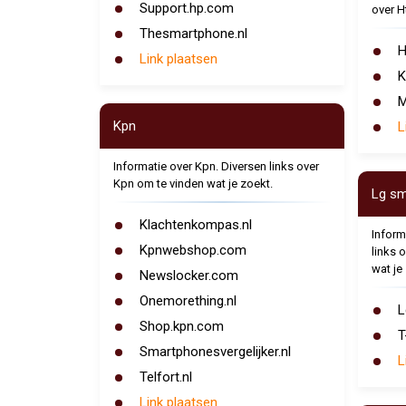
Support.hp.com
over H
Thesmartphone.nl
H
Link plaatsen
K
M
Kpn
L
Informatie over Kpn. Diversen links over
Kpn om te vinden wat je zoekt.
Lg sm
Klachtenkompas.nl
Inform
Kpnwebshop.com
links 
wat je
Newslocker.com
Onemorething.nl
L
Shop.kpn.com
T
Smartphonesvergelijker.nl
L
Telfort.nl
Link plaatsen