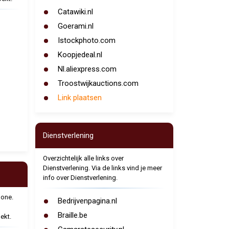
Catawiki.nl
Goerami.nl
Istockphoto.com
Koopjedeal.nl
Nl.aliexpress.com
Troostwijkauctions.com
Link plaatsen
Dienstverlening
Overzichtelijk alle links over
Dienstverlening. Via de links vind je meer
info over Dienstverlening.
hone.
Bedrijvenpagina.nl
Braille.be
ekt.