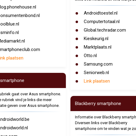
log.phonehouse.nl
Androidtoestel.nl
onsumentenbond.nl
Computertotaal.nl
oolblue.nl
Global.techradar.com
sminfo.nl
Kieskeurig.nl
ediamarkt.nl
Marktplaats.nl
martphoneclub.com
Otto.nl
ink plaatsen
Samsung.com
Seniorweb.nl
 smartphone
Link plaatsen
ubriek gaat over Asus smartphone.
 rubriek vind je links die meer
Blackberry smartphone
atie geven over Asus smartphone.
Informatie over Blackberry smartp
ndroidworld.be
Diversen links over Blackberry
ndroidworld.nl
smartphone om te vinden wat je zo