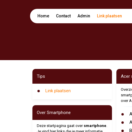
Home
Contact
Admin
Link plaatsen
Tips
Acer 
Overzic
Link plaatsen
smartp
over A
Over Smartphone
A
A
Deze startpagina gaat over
smartphone
.
B
Je vind hier links die je meer informatie