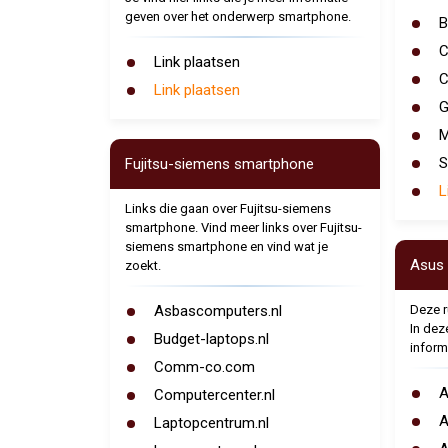
geven over het onderwerp smartphone.
B
C
Link plaatsen
C
Link plaatsen
G
M
S
Fujitsu-siemens smartphone
L
Links die gaan over Fujitsu-siemens
smartphone. Vind meer links over Fujitsu-
siemens smartphone en vind wat je
Asus
zoekt.
Asbascomputers.nl
Deze r
In deze
Budget-laptops.nl
inform
Comm-co.com
A
Computercenter.nl
A
Laptopcentrum.nl