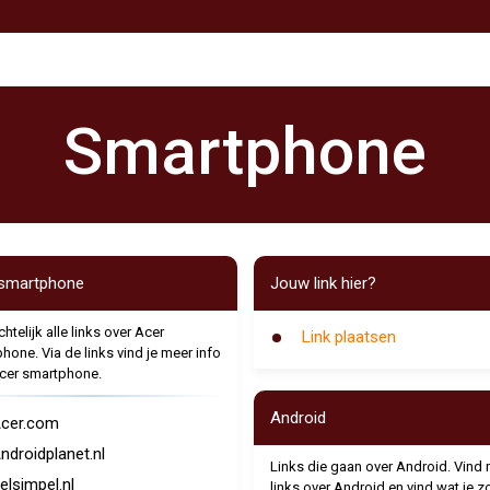
Smartphone
smartphone
Jouw link hier?
htelijk alle links over Acer
Link plaatsen
hone. Via de links vind je meer info
cer smartphone.
Android
cer.com
ndroidplanet.nl
Links die gaan over Android. Vind
elsimpel.nl
links over Android en vind wat je z