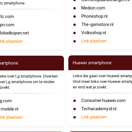
tc smartphone.
Medion.com
Phoneshop.nl
tc.com
The-gsmstore.nl
pn.com
Volksshop.nl
obielkopen.net
Link plaatsen
ink plaatsen
Huawei smartphone
artphone
Links die gaan over Huawei smart
atie over Lg smartphone. Diversen
Vind meer links over Huawei smar
over Lg smartphone om te vinden
en vind wat je zoekt.
 zoekt.
Consumer.huawei.com
g.com
Techacademy.id.nl
-mobile.nl
Link plaatsen
ink plaatsen