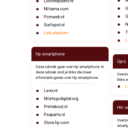
A
Locomputers.nl
G
Nl.hama.com
G
Pcmweb.nl
N
Surfspot.nl
T
Link plaatsen
L
Hp smartphone
Gprs
Deze rubriek gaat over Hp smartphone. In
deze rubriek vind je links die meer
Overzic
informatie geven over Hp smartphone.
links v
L
Levix.nl
Nl.letsgodigital.org
Printabout.nl
Htc s
Psaparts.nl
Overzic
Store.hp.com
smartp