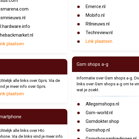
sus.com
Emerce.nl
smarena.com
Mobifo.nl
smnieuws.nl
Rtlnieuws.nl
l.hardware.info
Techreview.nl
hebackmarket.nl
Link plaatsen
ink plaatsen
Gsm shops a-g
Informatie over Gsm shops a-g. Di
htelijk alle links over Gprs. Via de
links over Gsm shops a-g om te vi
ind je meer info over Gprs.
wat je zoekt.
ink plaatsen
Allegsmshops.nl
Gsm-world.nl
martphone
Gsmdokter.shop
Gsmshop.nl
htelijk alle links over Htc
hone. Via de links vind je meer info
Gsmshopaanbiedingen.nl