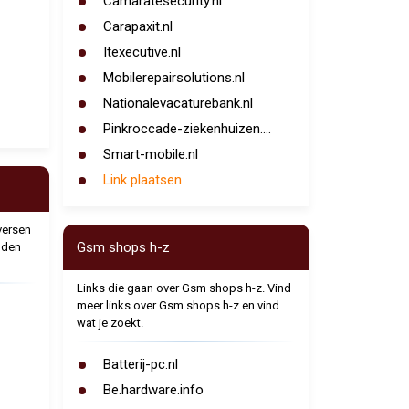
Camaratesecurity.nl
Carapaxit.nl
Itexecutive.nl
Mobilerepairsolutions.nl
Nationalevacaturebank.nl
Pinkroccade-ziekenhuizen....
Smart-mobile.nl
Link plaatsen
versen
Gsm shops h-z
nden
Links die gaan over Gsm shops h-z. Vind
meer links over Gsm shops h-z en vind
wat je zoekt.
Batterij-pc.nl
Be.hardware.info